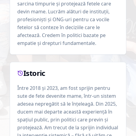
sarcina timpurie și protejează fetele care
devin mame. Lucrăm alături de instituții,
profesioniști și ONG-uri pentru ca vocile
fetelor să conteze în deciziile care le
afectează. Credem în politici bazate pe
empatie și drepturi fundamentale.
Istoric
Între 2018 și 2023, am fost sprijin pentru
sute de fete devenite mame, într-un sistem
adesea nepregătit să le înțeleagă. Din 2025,
ducem mai departe această experiență în
spațiul public, prin politici care previn și
protejează. Am trecut de la sprijin individual
la intervenție sistemică – fără să uităm ce